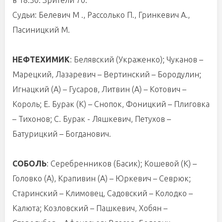
в 18:30. Зрители 70.
Судьи: Белевич М ., Рассолько П., Гринкевич А.,
Пасиницкий М.
НЕФТЕХИМИК
: Белявский (Украженко); Чуканов –
Марецкий, Лазаревич – Вертинский – Бородулин;
Игнацкий (А) – Гусаров, Литвин (А) – Котович –
Король; Е. Бурак (К) – Снопок, Фоницкий – Плиговка
– Тихонов; С. Бурак - Ляшкевич, Петухов –
Батурицкий – Богданович.
СОБОЛЬ
: Серебренников (Басик); Кошевой (К) –
Головко (А), Крапивин (А) – Юркевич – Севрюк;
Старинский – Климовец, Садовский – Колодко –
Калюта; Козловский – Пашкевич, Хобян –