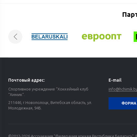
Пар
Почтовый адрес:
E-mail
Спортивное учреждение "Хоккейный клуб
info@hchimik.b
"Химик".
211446, г.Новополоцк, Витебская область, ул.
ФОРМА 
Молодежная, 94Б.
©2012-2026 Ассоциация "Федерация хоккея Республики Беларусь". 