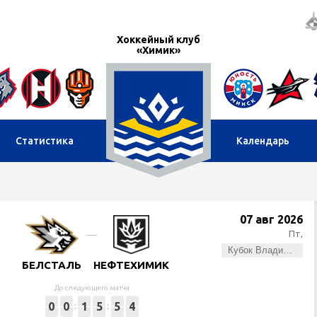
Хоккейный клуб
«Химик»
Статистика
Календарь
07 авг 2026
Пт,
Кубок Владимира Цыплакова
БЕЛСТАЛЬ
НЕФТЕХИМИК
До следующего матча
0
0
1
5
5
4