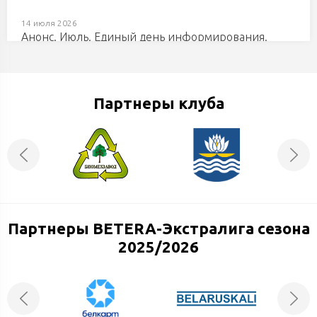
14 июля 2026
Анонс. Июль. Единый день информирования.
11 июля 2026
ИЛЬЯС СИТДИКОВ И КИРИЛЛ ГУСАРОВ ОСТАЮТСЯ
Партнеры клуба
В «ХИМИКЕ»
10 июля 2026
ПОПОЛНЕНИЕ В СОСТАВЕ «ХИМИКА»
Партнеры BETERA-Экстралига сезона
10 июля 2026
Представляем вашему вниманию новый логотип
2025/2026
«Нефтехимика»!