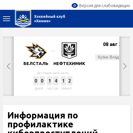
Версия для слабовидящих
Хоккейный клуб
«Химик»
08 авг 2026
Сб,
Кубок Владимира Цыплакова
БЕЛСТАЛЬ
НЕФТЕХИМИК
До следующего матча
0
0
1
4
1
2
ДНЕЙ
ЧАСОВ
МИНУТ
Информация по
профилактике