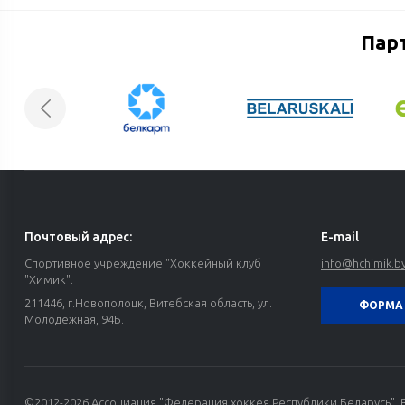
Пар
Почтовый адрес:
E-mail
Спортивное учреждение "Хоккейный клуб
info@hchimik.b
"Химик".
211446, г.Новополоцк, Витебская область, ул.
ФОРМА 
Молодежная, 94Б.
©2012-2026 Ассоциация "Федерация хоккея Республики Беларусь". 