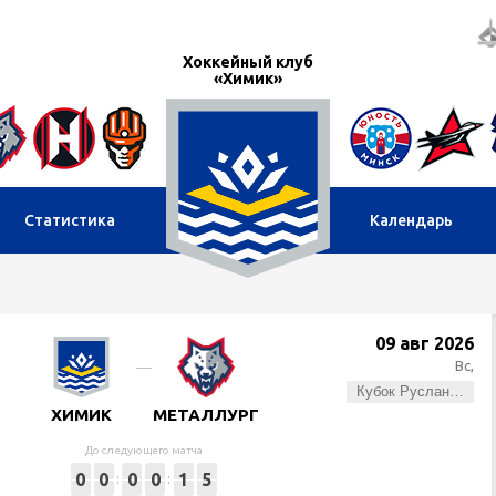
Хоккейный клуб
«Химик»
Статистика
Календарь
09 авг 2026
Вс,
Кубок Руслана Салея
ХИМИК
МЕТАЛЛУРГ
До следующего матча
0
0
0
0
1
5