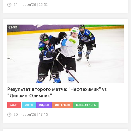
21 января'26 | 23:52
Результат второго матча: "Нефтехимик" vs
"Динамо-Олимпик"
МАТЧ
ФОТО
ВИДЕО
ИНТЕРВЬЮ
ВЫСШАЯ ЛИГА
20 января'26 | 17:15