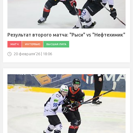
Результат второго матча: "Рыси" vs "Нефтехимик"
МАТЧ
ИНТЕРВЬЮ
ВЫСШАЯ ЛИГА
20 февраля'26 | 18:06