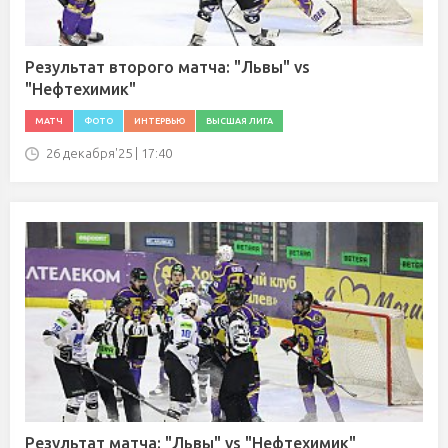
Результат второго матча: "Львы" vs
"Нефтехимик"
МАТЧ
ФОТО
ИНТЕРВЬЮ
ВЫСШАЯ ЛИГА
26 декабря'25 | 17:40
Результат матча: "Львы" vs "Нефтехимик"