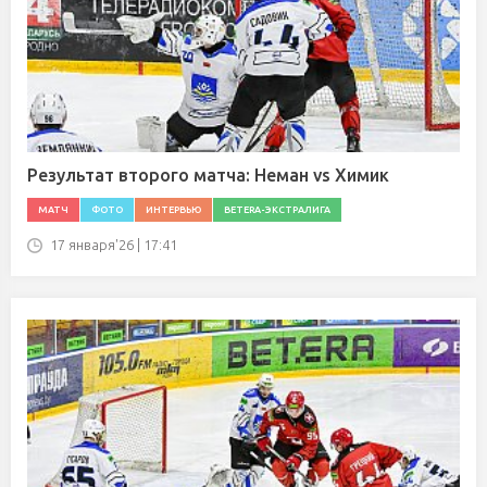
Результат второго матча: Неман vs Химик
МАТЧ
ФОТО
ИНТЕРВЬЮ
BETERA-ЭКСТРАЛИГА
17 января'26 | 17:41