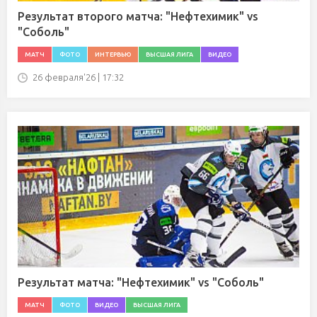
Результат второго матча: "Нефтехимик" vs
"Соболь"
МАТЧ
ФОТО
ИНТЕРВЬЮ
ВЫСШАЯ ЛИГА
ВИДЕО
26 февраля'26 | 17:32
Результат матча: "Нефтехимик" vs "Соболь"
МАТЧ
ФОТО
ВИДЕО
ВЫСШАЯ ЛИГА