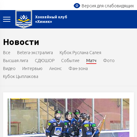
Версия для слабовидящих
Хоккейный клуб
«Химик»
Новости
Все
Betera-экстралига
Кубок Руслана Салея
Высшая лига
СДЮШОР
Событие
Матч
Фото
Видео
Интервью
Анонс
Фан-зона
Кубок Цыплакова