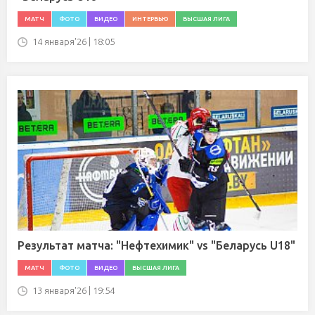
МАТЧ
ФОТО
ВИДЕО
ИНТЕРВЬЮ
ВЫСШАЯ ЛИГА
14 января'26 | 18:05
Результат матча: "Нефтехимик" vs "Беларусь U18"
МАТЧ
ФОТО
ВИДЕО
ВЫСШАЯ ЛИГА
13 января'26 | 19:54