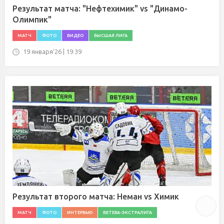
Результат матча: "Нефтехимик" vs "Динамо-
Олимпик"
МАТЧ
ФОТО
ВИДЕО
ВЫСШАЯ ЛИГА
19 января'26 | 19:39
Результат второго матча: Неман vs Химик
МАТЧ
ФОТО
ИНТЕРВЬЮ
BETERA-ЭКСТРАЛИГА