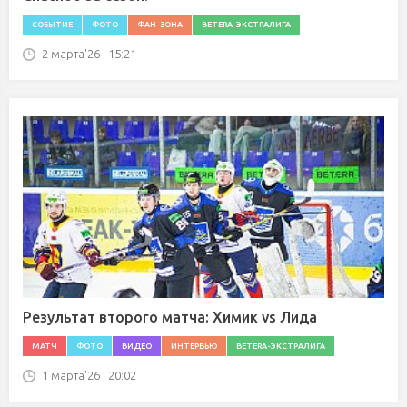
СОБЫТИЕ
ФОТО
ФАН-ЗОНА
BETERA-ЭКСТРАЛИГА
2 марта'26 | 15:21
Результат второго матча: Химик vs Лида
МАТЧ
ФОТО
ВИДЕО
ИНТЕРВЬЮ
BETERA-ЭКСТРАЛИГА
1 марта'26 | 20:02