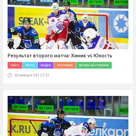
Результат второго матча: Химик vs Юность
МАТЧ
ФОТО
ВИДЕО
ИНТЕРВЬЮ
BETERA-ЭКСТРАЛИГА
30 января'26 | 23:57