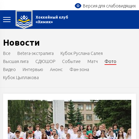
Версия для слабовидящих
Хоккейный клуб
«Химик»
Новости
Все
Betera-экстралига
Кубок Руслана Салея
Высшая лига
СДЮШОР
Событие
Матч
Фото
Видео
Интервью
Анонс
Фан-зона
Кубок Цыплакова