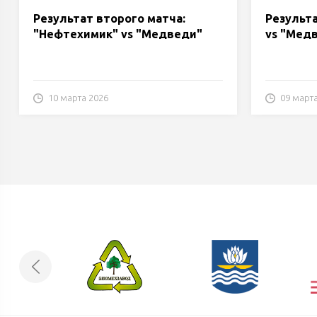
Результат второго матча:
Результ
"Нефтехимик" vs "Медведи"
vs "Мед
10 марта 2026
09 март