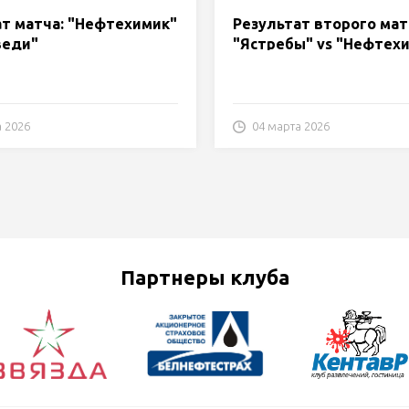
ат матча: "Нефтехимик"
Результат второго мат
веди"
"Ястребы" vs "Нефтех
а 2026
04 марта 2026
Партнеры клуба