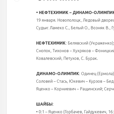
• НЕФТЕХИМИК – ДИНАМО-ОЛИМПИК – 2:
19 января. Новополоцк, Ледовый дворец.
Судьи: Ламеко С., Белый О., Возняк В., Г
НЕФТЕХИМИК
: Белявский (Украженко);
Снопок, Тихонов – Хухряков – Фоницкий;
Ковалевский, Петухов, С. Бурак.
ДИНАМО-ОЛИМПИК
: Одинец (Ермола)
Соловей – Стась, Юкевич – Курзов – Бед
Яценко – Корниевич – Ращинский; Серче
ШАЙБЫ
:
• 0:1 – Яценко (Горбачев, Гайдукевич, 16: