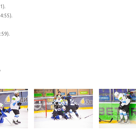
1).
4:55).
:59).
о