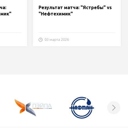
ча:
Результат матча: "Ястребы" vs
имик"
"Нефтехимик"
03 марта 2026