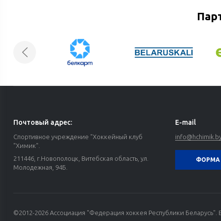
Пар
Почтовый адрес:
E-mail
Спортивное учреждение "Хоккейный клуб
info@hchimik.b
"Химик".
211446, г.Новополоцк, Витебская область, ул.
ФОРМА 
Молодежная, 94Б.
©2012-2026 Ассоциация "Федерация хоккея Республики Беларусь". 