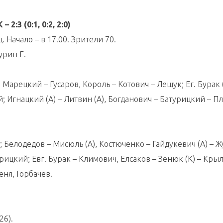
3 (0:1, 0:2, 2:0)
 Начало – в 17.00. Зрители 70.
урин Е.
 Марецкий – Гусаров, Король – Котович – Лещук; Ег. Бурак (
 Игнацкий (А) – Литвин (А), Богданович – Батурицкий – Пл
; Белодедов – Мисюль (А), Костюченко – Гайдукевич (А) – Ж
рицкий; Евг. Бурак – Климович, Елсаков – Зенюк (К) – Крыл
ня, Горбачев.
26).