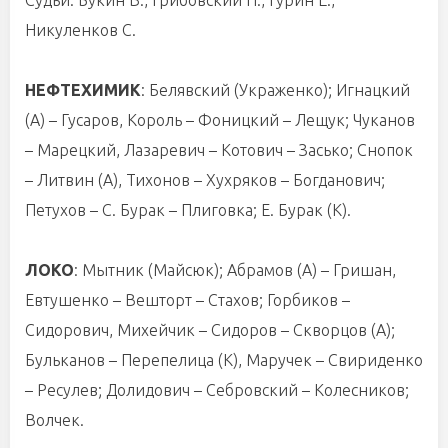
Судьи: Букин В., Грибовский Н., Гурин Е.,
Никуленков С.
НЕФТЕХИМИК
: Белявский (Украженко); Игнацкий
(А) – Гусаров, Король – Фоницкий – Лещук; Чуканов
– Марецкий, Лазаревич – Котович – Засько; Снопок
– Литвин (А), Тихонов – Хухряков – Богданович;
Петухов – С. Бурак – Плиговка; Е. Бурак (К).
ЛОКО
: Мытник (Майсюк); Абрамов (А) – Гришан,
Евтушенко – Вешторт – Стахов; Горбиков –
Сидорович, Михейчик – Сидоров – Скворцов (А);
Бульканов – Перепелица (К), Маручек – Свириденко
– Ресулев; Долидович – Себровский – Колесников;
Волчек.