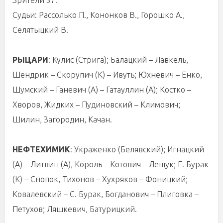
Зрители 57.
Судьи: Рассолько П., Кононков В., Горошко А.,
Селятыцкий В.
РЫЦАРИ
: Кулис (Стрига); Балацкий – Лавкель,
Шендрик – Скорупич (К) – Ивуть; Юхневич – Енко,
Шумский – Ганевич (А) – Гатауллин (А); Костко –
Хворов, Жидких – Пудиновский – Климович;
Шилин, Загородин, Качан.
НЕФТЕХИМИК
: Украженко (Белявский); Игнацкий
(А) – Литвин (А), Король – Котович – Лещук; Е. Бурак
(К) – Снопок, Тихонов – Хухряков – Фоницкий;
Ковалевский – С. Бурак, Богданович – Плиговка –
Петухов; Ляшкевич, Батурицкий.