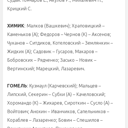
Судьи: Гончаров Е., Акулов Р., Михалевич Н.,
Крицкий С.
ХИМИК
: Малков (Вашкевич); Храповицкий –
Каменьков (А); Федоров – Чернов (К) – Аксенов;
Чуканов – Ситдиков, Котеловский – Землянкин –
Жидких (А); Садовик – Гусаров, Макаров –
Бобровских – Рядченко; Засько – Новик –
Вертинский; Марецкий, Лазаревич.
ГОМЕЛЬ
: Кузмаул (Карчевский); Мальцев –
Липский, Секерин – Субхи (А) – Качеловский;
Хоромандо (К) – Жихарев, Сироткин – Сусло (А) –
Войтович; Анохин – Иванчиков, Сапельников –
Кораблев – Лазаренко; Бовин – Спешилов –