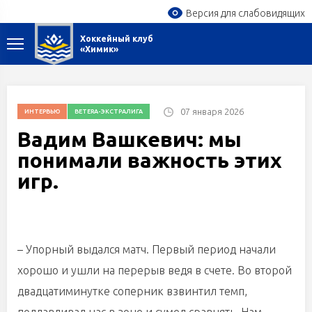
Версия для слабовидящих
Хоккейный клуб
«Химик»
07 января 2026
ИНТЕРВЬЮ
BETERA-ЭКСТРАЛИГА
Вадим Вашкевич: мы
понимали важность этих
игр.
– Упорный выдался матч. Первый период начали
хорошо и ушли на перерыв ведя в счете. Во второй
двадцатиминутке соперник взвинтил темп,