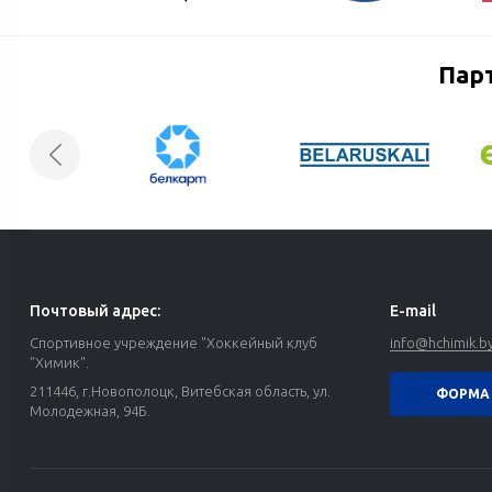
Пар
Почтовый адрес:
E-mail
Спортивное учреждение "Хоккейный клуб
info@hchimik.b
"Химик".
211446, г.Новополоцк, Витебская область, ул.
ФОРМА 
Молодежная, 94Б.