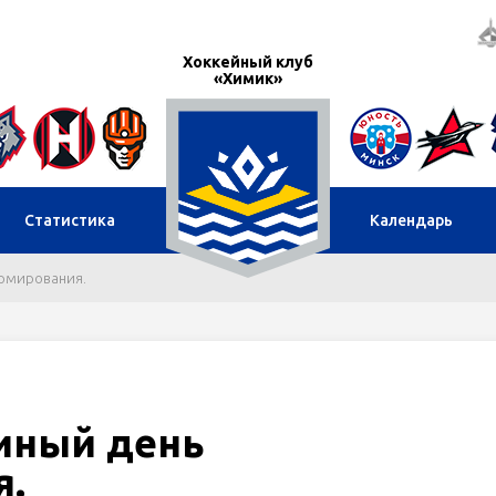
Хоккейный клуб
«Химик»
Статистика
Календарь
ормирования.
диный день
я.